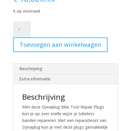
incl btw
6 op voorraad
Tubeless
plugs
-
Toevoegen aan winkelwagen
Dynaplug
Soft
Nose
Tip
Beschrijving
3-
pack
Extra informatie
hoeveelheid
Beschrijving
Met deze Dynaplug Bike Tool Repair Plugs
kun je op zeer snelle wijze je tubeless
banden repareren. Met een reparatieset van
Dynaplug kun je met deze plugs gemakkelijk