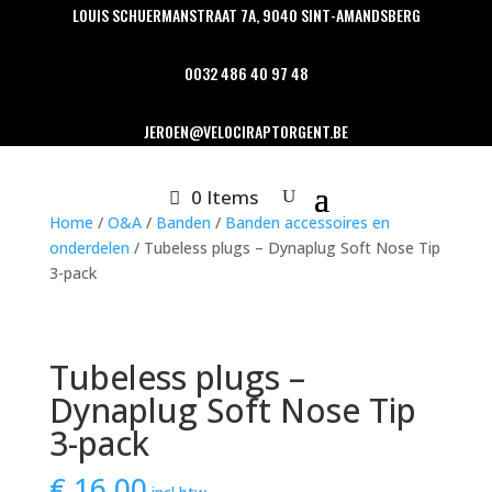
LOUIS SCHUERMANSTRAAT 7A, 9040 SINT-AMANDSBERG
0032 486 40 97 48
JEROEN@VELOCIRAPTORGENT.BE
0 Items
Home
/
O&A
/
Banden
/
Banden accessoires en
onderdelen
/ Tubeless plugs – Dynaplug Soft Nose Tip
3-pack
Tubeless plugs –
Dynaplug Soft Nose Tip
3-pack
€
16,00