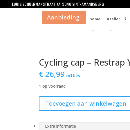
LOUIS SCHUERMANSTRAAT 7A, 9040 SINT-AMANDSBERG
Aanbieding!
0 Items
home
Atelier
Home
/
Accessoires
/
Kleding
/
Kleding accessoi
Cycling cap – Restrap
€
26,99
incl btw
1 op voorraad
Cycling
Toevoegen aan winkelwagen
cap
-
Restrap
Yorkshire
Extra informatie