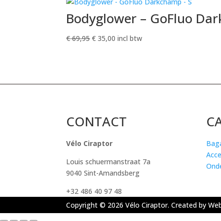
Bodyglower – GoFluo Dar
Oorspronkelijke
Huidige
€
69,95
€
35,00
incl btw
prijs
prijs
was:
is:
€ 69,95.
€ 35,00.
CONTACT
C
Vélo Ciraptor
Bag
Acce
Louis schuermanstraat 7a
Onde
9040 Sint-Amandsberg
+32 486 40 97 48
Copyright © 2026 Vélo Ciraptor. Created by Web 