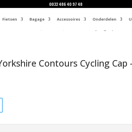
0032 486 40 97 48
Fietsen
Bagage
Accessoires
Onderdelen
U
res
/
Mutsen / Petten, Bandana's, Haarbanden
/ Cycling cap – Restr
 Yorkshire Contours Cycling Cap