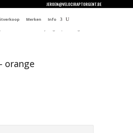
JEROEN@VELOCIRAPTORGENT.BE
itverkoop
Merken
Info
ap Yorkshire Contours Cycling Cap – orange
 – orange