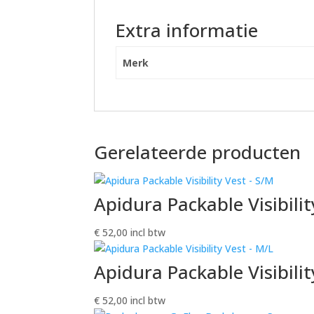
Contours
Cycling
Extra informatie
Cap
-
Merk
orange
hoeveelheid
Gerelateerde producten
Apidura Packable Visibilit
€
52,00
incl btw
Apidura Packable Visibilit
€
52,00
incl btw