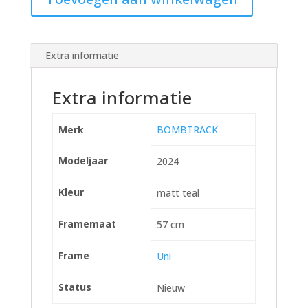
Hook
Ext
matt
teal
Extra informatie
57cm
L
Extra informatie
2024
hoeveelheid
Merk
BOMBTRACK
Modeljaar
2024
Kleur
matt teal
Framemaat
57 cm
Frame
Uni
Status
Nieuw