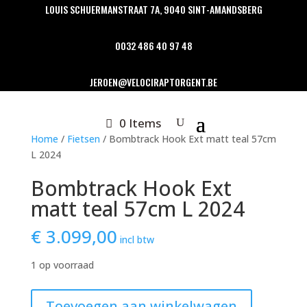
LOUIS SCHUERMANSTRAAT 7A, 9040 SINT-AMANDSBERG
0032 486 40 97 48
JEROEN@VELOCIRAPTORGENT.BE
0 Items
Home
/
Fietsen
/ Bombtrack Hook Ext matt teal 57cm
L 2024
Bombtrack Hook Ext
matt teal 57cm L 2024
€
3.099,00
incl btw
1 op voorraad
Bombtrack
Toevoegen aan winkelwagen